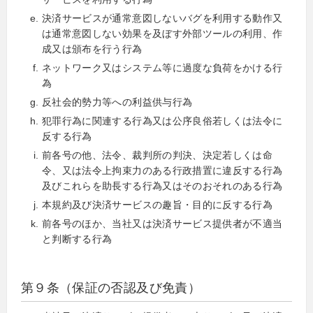
決済サービスが通常意図しないバグを利用する動作又
は通常意図しない効果を及ぼす外部ツールの利用、作
成又は頒布を行う行為
ネットワーク又はシステム等に過度な負荷をかける行
為
反社会的勢力等への利益供与行為
犯罪行為に関連する行為又は公序良俗若しくは法令に
反する行為
前各号の他、法令、裁判所の判決、決定若しくは命
令、又は法令上拘束力のある行政措置に違反する行為
及びこれらを助長する行為又はそのおそれのある行為
本規約及び決済サービスの趣旨・目的に反する行為
前各号のほか、当社又は決済サービス提供者が不適当
と判断する行為
第９条（保証の否認及び免責）